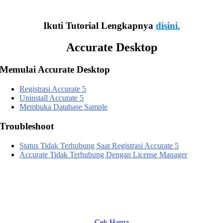
5. Laporan selengkapnya
Ikuti Tutorial Lengkapnya
disini.
Accurate Desktop
Memulai Accurate Desktop
Registrasi Accurate 5
Uninstall Accurate 5
Membuka Database Sample
Troubleshoot
Status Tidak Terhubung Saat Registrasi Accurate 5
Accurate Tidak Terhubung Dengan License Manager
Dapatkan Harga Terbaik
ngin berlangganan Accurate Online namun belum tau biayanya? Silaka
ek disini.
Cek Harga