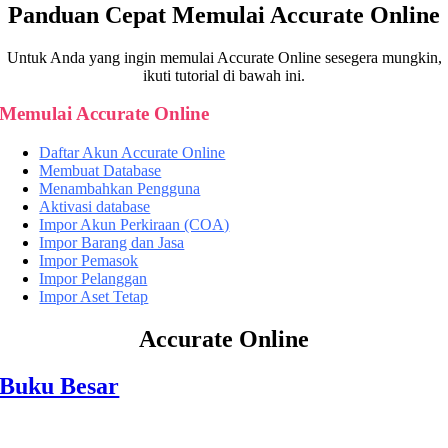
Panduan Cepat Memulai Accurate Online
Untuk Anda yang ingin memulai Accurate Online sesegera mungkin,
ikuti tutorial di bawah ini.
Memulai Accurate Online
Daftar Akun Accurate Online
Membuat Database
Menambahkan Pengguna
Aktivasi database
Impor Akun Perkiraan (COA)
Impor Barang dan Jasa
Impor Pemasok
Impor Pelanggan
Impor Aset Tetap
Accurate Online
Buku Besar
1.
Akun perkiraan
2. Pencatatan beban