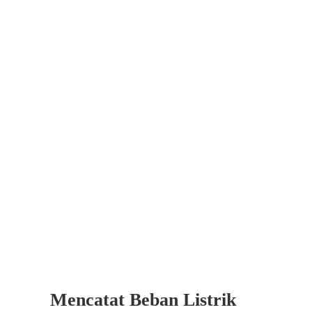
Skip
to
content
View
Larger
Image
Mencatat Beban Listrik