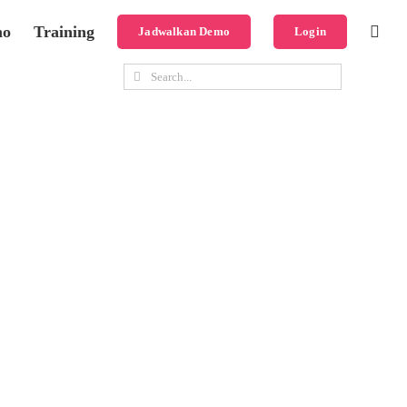
mo
Training
Jadwalkan Demo
Login
Search
for: