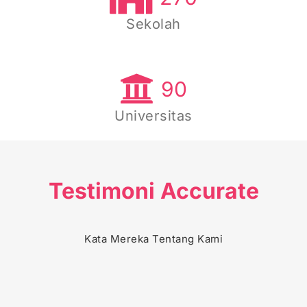
Sekolah
90
Universitas
Testimoni Accurate
PT. DAIMATSU INDUSTRI INDONESIA
Kata Mereka Tentang Kami
SCUTO INDONESIA
PT. PANLI
PT. JUARA BIKE