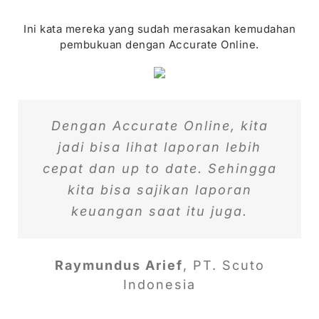
Ini kata mereka yang sudah merasakan kemudahan
pembukuan dengan Accurate Online.
Tim Finance dan Akunting jadi
Dengan Accurate Online, kita
Bisa digunakan oleh owner
langsung, cukup simple dan up
jadi bisa lihat laporan lebih
lebih mudah catat setiap
cepat dan up to date. Sehingga
transaksi, dan laporan
to date. Sangat
keuangan tersedia otomatis.
kita bisa sajikan laporan
direkomendasikan untuk
keuangan saat itu juga.
pengusaha.
Eka Faujiroh
PT. PANLI
Valencia Wiradjaja
Raymundus Arief
,
PT. Scuto
Xi Fu Tang
Indonesia
Indonesia