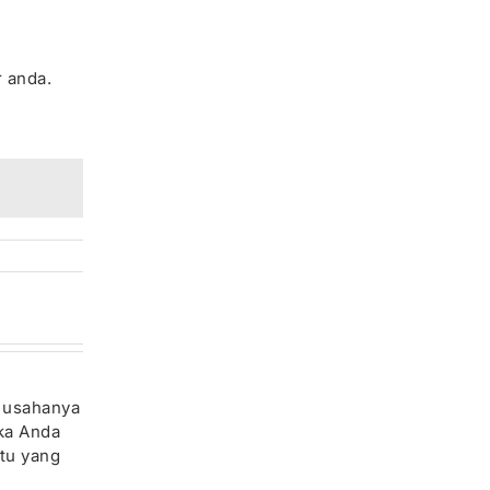
 anda.
n usahanya
ika Anda
tu yang