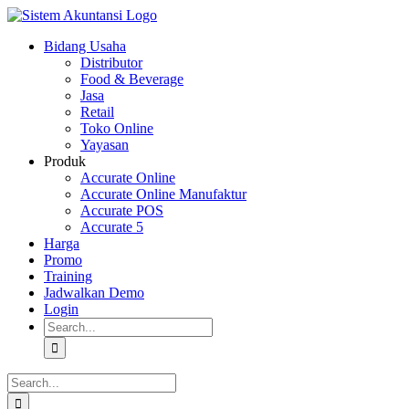
Skip
to
Bidang Usaha
content
Distributor
Food & Beverage
Jasa
Retail
Toko Online
Yayasan
Produk
Accurate Online
Accurate Online Manufaktur
Accurate POS
Accurate 5
Harga
Promo
Training
Jadwalkan Demo
Login
Search
for:
Search
for: