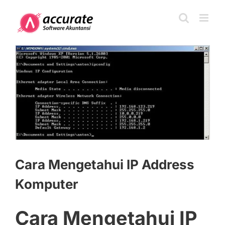
Skip
to
content
View
Larger
Image
Cara Mengetahui IP Address
Komputer
Cara Mengetahui IP