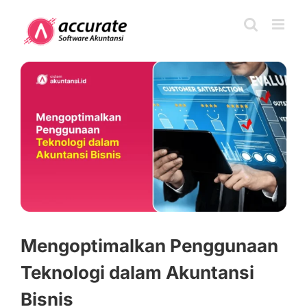
Skip
to
content
View
Larger
Image
Mengoptimalkan Penggunaan
Teknologi dalam Akuntansi
Bisnis