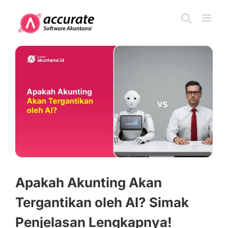
Skip
to
content
View
Larger
Image
Apakah Akunting Akan
Tergantikan oleh AI? Simak
Penjelasan Lengkapnya!