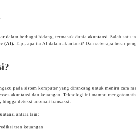
l
 dalam berbagai bidang, termasuk dunia akuntansi. Salah satu i
ce (AI)
. Tapi, apa itu AI dalam akuntansi? Dan seberapa besar pe
i?
engacu pada sistem komputer yang dirancang untuk meniru cara m
roses akuntansi dan keuangan. Teknologi ini mampu mengotomatis
n, hingga deteksi anomali transaksi.
tansi antara lain:
ediksi tren keuangan.