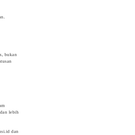
an.
s, bukan
utusan
lam
dan lebih
si.id
dan