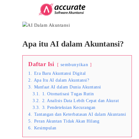
Skip
to
content
View
Larger
Image
Apa itu AI dalam Akuntansi?
Daftar Isi
sembunyikan
1.
Era Baru Akuntansi Digital
2.
Apa Itu AI dalam Akuntansi?
3.
Manfaat AI dalam Dunia Akuntansi
3.1.
1. Otomatisasi Tugas Rutin
3.2.
2. Analisis Data Lebih Cepat dan Akurat
3.3.
3. Pendeteksian Kecurangan
4.
Tantangan dan Keterbatasan AI dalam Akuntansi
5.
Peran Akuntan Tidak Akan Hilang
6.
Kesimpulan