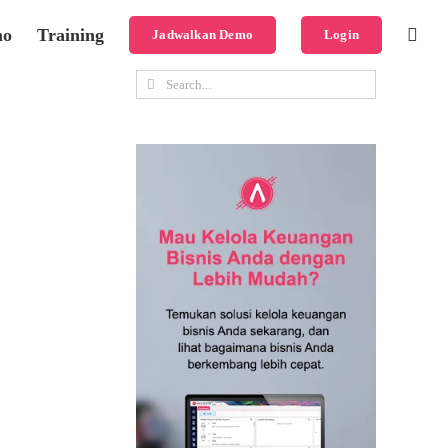
mo
Training
Jadwalkan Demo
Login
Search
for: