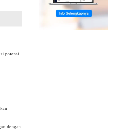
si potensi
lkan
ngan dengan