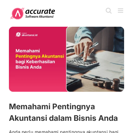
Skip
to
content
View
Larger
Image
Memahami Pentingnya
Akuntansi dalam Bisnis Anda
Anda perlu memahami pentingnya akuntansi bagi