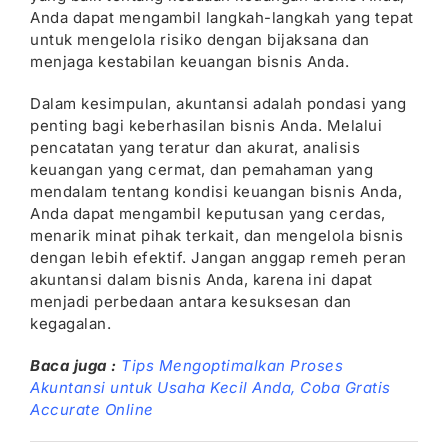
Anda dapat mengambil langkah-langkah yang tepat
untuk mengelola risiko dengan bijaksana dan
menjaga kestabilan keuangan bisnis Anda.
Dalam kesimpulan, akuntansi adalah pondasi yang
penting bagi keberhasilan bisnis Anda. Melalui
pencatatan yang teratur dan akurat, analisis
keuangan yang cermat, dan pemahaman yang
mendalam tentang kondisi keuangan bisnis Anda,
Anda dapat mengambil keputusan yang cerdas,
menarik minat pihak terkait, dan mengelola bisnis
dengan lebih efektif. Jangan anggap remeh peran
akuntansi dalam bisnis Anda, karena ini dapat
menjadi perbedaan antara kesuksesan dan
kegagalan.
Baca juga :
Tips Mengoptimalkan Proses
Akuntansi untuk Usaha Kecil Anda
,
Coba Gratis
Accurate Online