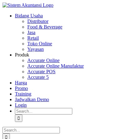
Skip
to
Bidang Usaha
content
Distributor
Food & Beverage
Jasa
Retail
Toko Online
Yayasan
Produk
Accurate Online
Accurate Online Manufaktur
Accurate POS
Accurate 5
Harga
Promo
Training
Jadwalkan Demo
Login
Search
for:
Search
for: