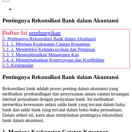
View
Larger
Image
Pentingnya Rekonsiliasi Bank dalam Akuntansi
Daftar Isi
sembunyikan
1.
Pentingnya Rekonsiliasi Bank dalam Akuntansi
1.1.
1. Menjaga Keakuratan Catatan Keuangan
1.2.
2. Mendeteksi Ketidakcocokan dan Penipuan
1.3.
3. Mengoptimalkan Manajemen Kas
1.4.
4. Mempertahankan Kepercayaan dan Kredibilitas
1.5.
Kesimpulan
Pentingnya Rekonsiliasi Bank dalam Akuntansi
Rekonsiliasi bank adalah proses penting dalam akuntansi yang
melibatkan pembandingan dan penyesuaian antara catatan keuangan
internal perusahaan dengan pernyataan bank. Ini melibatkan
memeriksa kesesuaian antara saldo bank yang tercatat dalam buku
bank dan saldo bank yang tercatat dalam buku-buku perusahaan.
Dalam artikel ini, kami akan menjelaskan pentingnya rekonsiliasi
bank dalam akuntansi.
1. Menjaga Keakuratan Catatan Keuangan