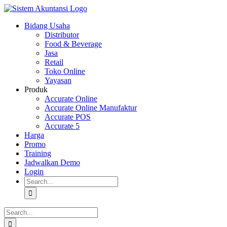
Skip
to
Bidang Usaha
content
Distributor
Food & Beverage
Jasa
Retail
Toko Online
Yayasan
Produk
Accurate Online
Accurate Online Manufaktur
Accurate POS
Accurate 5
Harga
Promo
Training
Jadwalkan Demo
Login
Search
for:
Search
for: