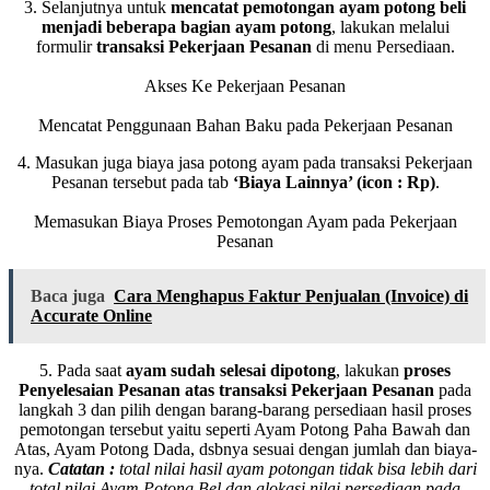
3. Selanjutnya untuk
mencatat pemotongan ayam potong beli
menjadi beberapa bagian ayam potong
, lakukan melalui
formulir
transaksi Pekerjaan Pesanan
di menu Persediaan.
Akses Ke Pekerjaan Pesanan
Mencatat Penggunaan Bahan Baku pada Pekerjaan Pesanan
4. Masukan juga biaya jasa potong ayam pada transaksi Pekerjaan
Pesanan tersebut pada tab
‘Biaya Lainnya’ (icon : Rp)
.
Memasukan Biaya Proses Pemotongan Ayam pada Pekerjaan
Pesanan
Baca juga
Cara Menghapus Faktur Penjualan (Invoice) di
Accurate Online
5. Pada saat
ayam sudah selesai dipotong
, lakukan
proses
Penyelesaian Pesanan atas transaksi Pekerjaan Pesanan
pada
langkah 3 dan pilih dengan barang-barang persediaan hasil proses
pemotongan tersebut yaitu seperti Ayam Potong Paha Bawah dan
Atas, Ayam Potong Dada, dsbnya sesuai dengan jumlah dan biaya-
nya.
Catatan :
total nilai hasil ayam potongan tidak bisa lebih dari
total nilai Ayam Potong Bel dan alokasi nilai persediaan pada