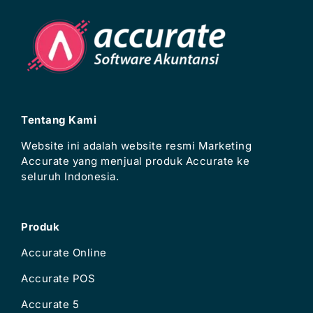
Tentang Kami
Website ini adalah website resmi Marketing
Accurate yang menjual produk Accurate ke
seluruh Indonesia.
Produk
Accurate Online
Accurate POS
Accurate 5