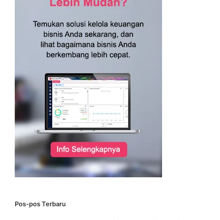
Pos-pos Terbaru