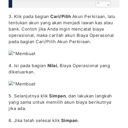
3. Klik pada bagian
Cari/Pilih
Akun Perkiraan, lalu
tentukan akun yang akan menjadi lawan kas atau
bank. Contoh jika Anda ingin mencatat biaya
operasional, maka carilah akun Biaya Operasonal
pada bagian Cari/Pilih Akun Perkiraan.
4. Isi pada bagian
Nilai
, Biaya Operasional yang
dikeluarkan.
5. Selanjutnya klik
Simpan
, dan lakukan langkah
yang sama untuk memilih akun biaya berikutnya
jika ada.
6. Jika telah selesai klik
Simpan
.