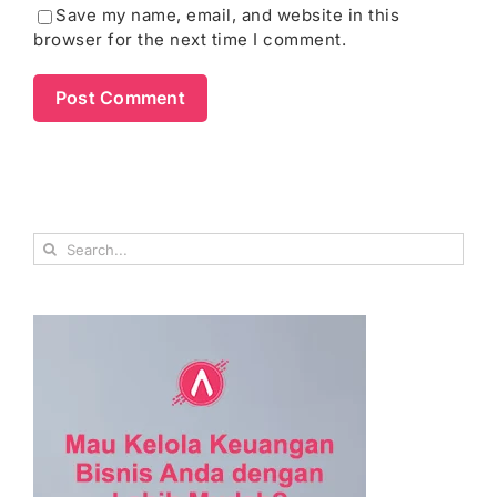
Save my name, email, and website in this
browser for the next time I comment.
Search
for: