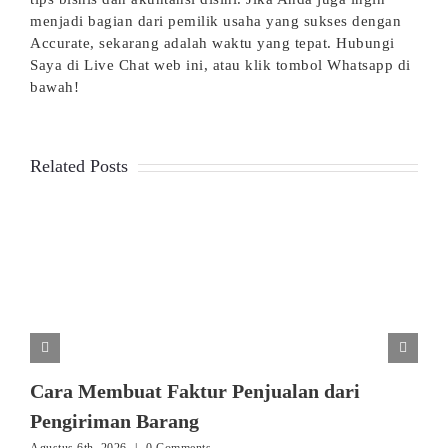
menjadi bagian dari pemilik usaha yang sukses dengan
Accurate, sekarang adalah waktu yang tepat. Hubungi
Saya di Live Chat web ini, atau klik tombol Whatsapp di
bawah!
Related Posts
Cara Membuat Faktur Penjualan dari
Pengiriman Barang
Agustus 6th, 2026
|
0 Comments