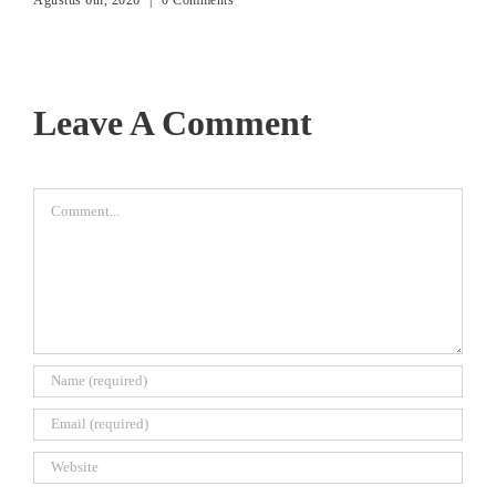
Leave A Comment
Comment