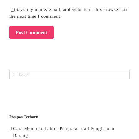
Save my name, email, and website in this browser for
the next time I comment.
Search
for:
Pos-pos Terbaru
Cara Membuat Faktur Penjualan dari Pengiriman
Barang