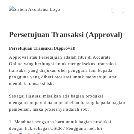
Skip
to
content
View
Larger
Persetujuan Transaksi (Approval)
Image
Persetujuan Transaksi (Approval)
Approval atau Persetujuan adalah fitur di Accurate
Online yang berfungsi untuk mengeksekusi transaksi-
transaksi yang diajukan oleh pengguna lain kepada
pengguna yang diberi otorisasi untuk menyetujui atau
menolak transaksi tsb.
Sebagai ilustrasi misalkan ada bagian produksi
mengajukan permintaan pembelian barang kepada bagian
pembelian, maka prosesnya adalah sbb:
1. Membuat pengguna baru untuk bagian produksi
dengan hak sebagai USER / Pengguna melalui