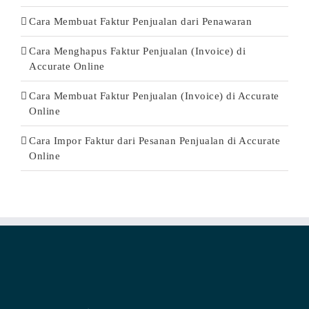
Cara Membuat Faktur Penjualan dari Penawaran
Cara Menghapus Faktur Penjualan (Invoice) di
Accurate Online
Cara Membuat Faktur Penjualan (Invoice) di Accurate
Online
Cara Impor Faktur dari Pesanan Penjualan di Accurate
Online