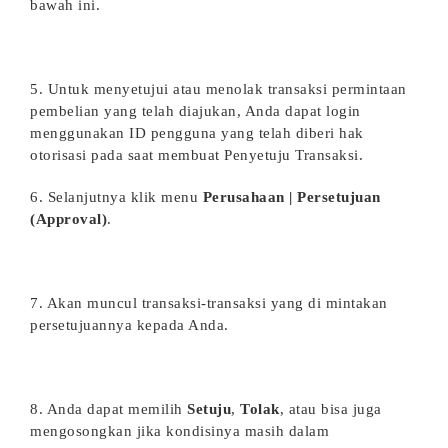
bawah ini.
5. Untuk menyetujui atau menolak transaksi permintaan
pembelian yang telah diajukan, Anda dapat login
menggunakan ID pengguna yang telah diberi hak
otorisasi pada saat membuat Penyetuju Transaksi.
6. Selanjutnya klik menu
Perusahaan | Persetujuan
(Approval)
.
7. Akan muncul transaksi-transaksi yang di mintakan
persetujuannya kepada Anda.
8. Anda dapat memilih
Setuju
,
Tolak
, atau bisa juga
mengosongkan jika kondisinya masih dalam