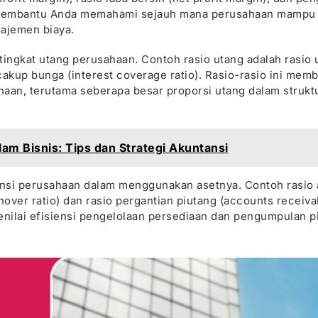
ini membantu Anda memahami sejauh mana perusahaan mampu
ajemen biaya.
ingkat utang perusahaan. Contoh rasio utang adalah rasio 
 cakup bunga (interest coverage ratio). Rasio-rasio ini mem
haan, terutama seberapa besar proporsi utang dalam strukt
am Bisnis: Tips dan Strategi Akuntansi
siensi perusahaan dalam menggunakan asetnya. Contoh rasio a
nover ratio) dan rasio pergantian piutang (accounts receiva
enilai efisiensi pengelolaan persediaan dan pengumpulan p