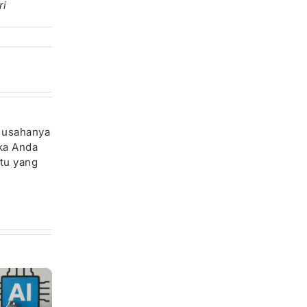
ri
n usahanya
ika Anda
tu yang