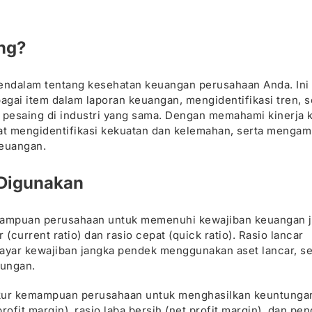
ing?
endalam tentang kesehatan keuangan perusahaan Anda. Ini
i item dalam laporan keuangan, mengidentifikasi tren, s
pesaing di industri yang sama. Dengan memahami kinerja
pat mengidentifikasi kekuatan dan kelemahan, serta mengam
keuangan.
Digunakan
 kemampuan perusahaan untuk memenuhi kewajiban keuangan 
 (current ratio) dan rasio cepat (quick ratio). Rasio lancar
ar kewajiban jangka pendek menggunakan aset lancar, s
tungan.
engukur kemampuan perusahaan untuk menghasilkan keuntunga
 profit margin), rasio laba bersih (net profit margin), dan p