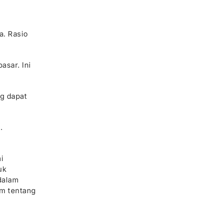
a. Rasio
asar. Ini
ng dapat
.
i
uk
dalam
am tentang