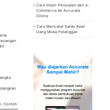
Cara Impor Penjualan dari e-
Commerce ke Accurate
Online
Cara Mencatat Saldo Awal
Uang Muka Pelanggan
erta
 keuangan
bil
jangka
edangkan
n. Contoh
engembalian