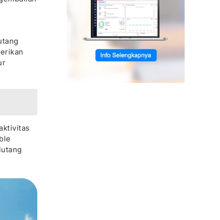
utang
berikan
ur
ktivitas
ble
iutang