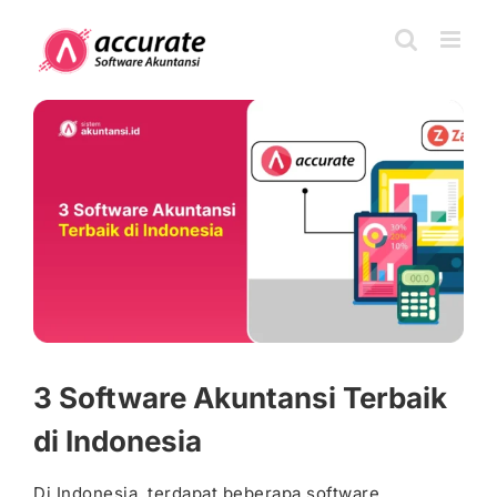
Skip
to
content
View
Larger
Image
3 Software Akuntansi Terbaik
di Indonesia
Di Indonesia, terdapat beberapa software