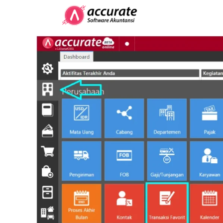
Skip
to
content
View
Larger
Image