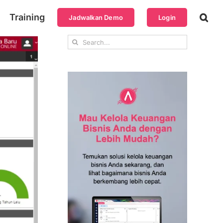
Training
Jadwalkan Demo
Login
Search
for: