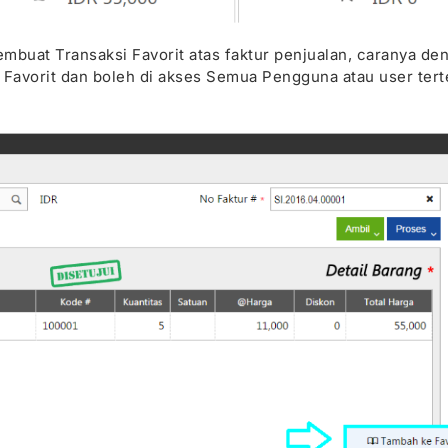
buat Transaksi Favorit atas faktur penjualan, caranya den
i Favorit dan boleh di akses Semua Pengguna atau user tert