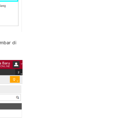
ambar di