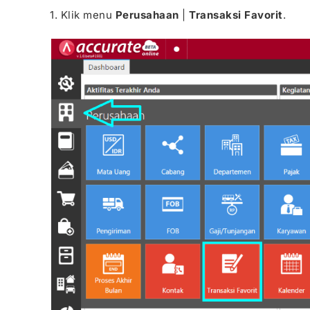
1. Klik menu
Perusahaan
|
Transaksi Favorit
.