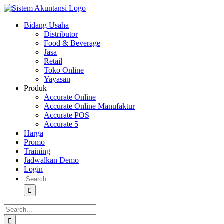
Skip
to
Bidang Usaha
content
Distributor
Food & Beverage
Jasa
Retail
Toko Online
Yayasan
Produk
Accurate Online
Accurate Online Manufaktur
Accurate POS
Accurate 5
Harga
Promo
Training
Jadwalkan Demo
Login
Search
for:
Search
for: