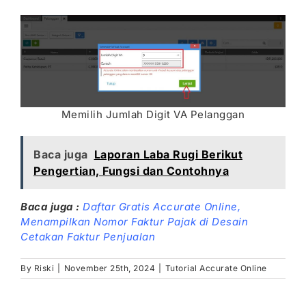
Memilih Jumlah Digit VA Pelanggan
Baca juga
Laporan Laba Rugi Berikut
Pengertian, Fungsi dan Contohnya
Baca juga :
Daftar Gratis Accurate Online,
Menampilkan Nomor Faktur Pajak di Desain
Cetakan Faktur Penjualan
By
Riski
|
November 25th, 2024
|
Tutorial Accurate Online