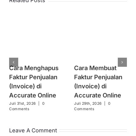
Related Posts
Cara Menghapus
Cara Membuat
Car
aktur Penjualan
Faktur Penjualan
da
Invoice) di
(Invoice) di
Pen
ccurate Online
Accurate Online
Ac
uli 31st, 2026
|
0
Juli 29th, 2026
|
0
Juli
omments
Comments
Com
Leave A Comment