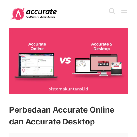
Skip
to
content
View
Larger
Image
Perbedaan Accurate Online
dan Accurate Desktop