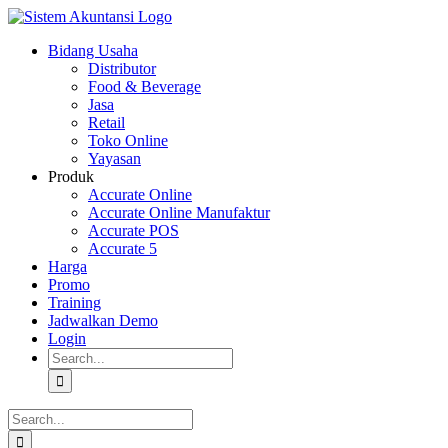
Skip
to
Bidang Usaha
content
Distributor
Food & Beverage
Jasa
Retail
Toko Online
Yayasan
Produk
Accurate Online
Accurate Online Manufaktur
Accurate POS
Accurate 5
Harga
Promo
Training
Jadwalkan Demo
Login
Search
for:
Search
for: