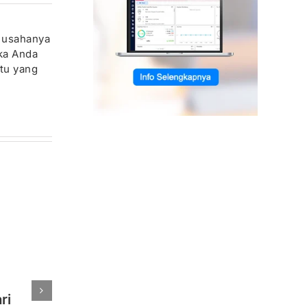
n usahanya
ika Anda
tu yang
ri
Cara Impor Penjualan dari e-
C