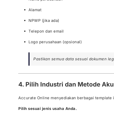
Alamat
NPWP (jika ada)
Telepon dan email
Logo perusahaan (opsional)
Pastikan semua data sesuai dokumen leg
4. Pilih Industri dan Metode Ak
Accurate Online menyediakan berbagai template in
Pilih sesuai jenis usaha Anda.