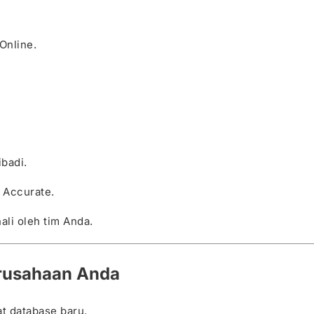
Online.
ibadi.
h Accurate.
li oleh tim Anda.
erusahaan Anda
t database baru.