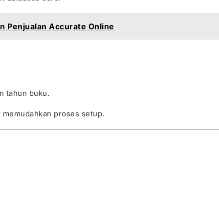
n Penjualan Accurate Online
n tahun buku.
 memudahkan proses setup.