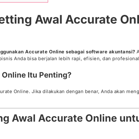
ting Awal Accurate Onl
nggunakan Accurate Online sebagai software akuntansi?
A
isnis Anda bisa berjalan lebih rapi, efisien, dan profesiona
Online Itu Penting?
rate Online. Jika dilakukan dengan benar, Anda akan menghi
g Awal Accurate Online untu