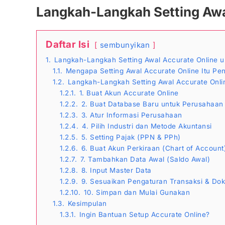
Langkah-Langkah Setting Awal
Daftar Isi
sembunyikan
1.
Langkah-Langkah Setting Awal Accurate Online un
1.1.
Mengapa Setting Awal Accurate Online Itu Pen
1.2.
Langkah-Langkah Setting Awal Accurate Onlin
1.2.1.
1. Buat Akun Accurate Online
1.2.2.
2. Buat Database Baru untuk Perusahaan
1.2.3.
3. Atur Informasi Perusahaan
1.2.4.
4. Pilih Industri dan Metode Akuntansi
1.2.5.
5. Setting Pajak (PPN & PPh)
1.2.6.
6. Buat Akun Perkiraan (Chart of Account
1.2.7.
7. Tambahkan Data Awal (Saldo Awal)
1.2.8.
8. Input Master Data
1.2.9.
9. Sesuaikan Pengaturan Transaksi & D
1.2.10.
10. Simpan dan Mulai Gunakan
1.3.
Kesimpulan
1.3.1.
Ingin Bantuan Setup Accurate Online?