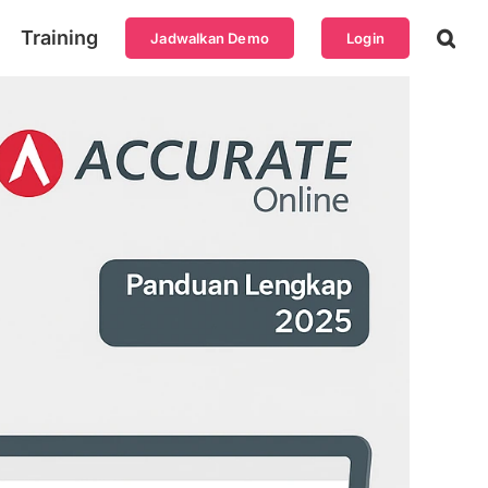
Training
Jadwalkan Demo
Login