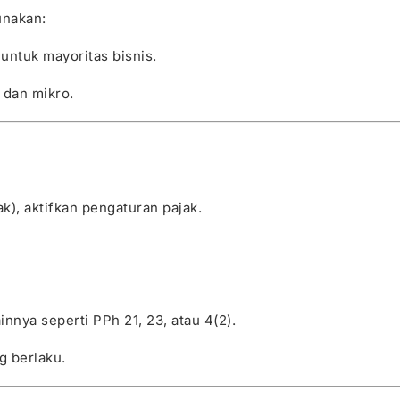
unakan:
ntuk mayoritas bisnis.
 dan mikro.
), aktifkan pengaturan pajak.
innya seperti PPh 21, 23, atau 4(2).
g berlaku.