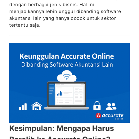
dengan berbagai jenis bisnis. Hal ini
menjadikannya lebih unggul dibanding software
akuntansi lain yang hanya cocok untuk sektor
tertentu saja.
Kesimpulan: Mengapa Harus