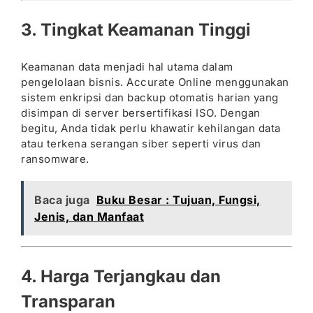
3.
Tingkat Keamanan Tinggi
Keamanan data menjadi hal utama dalam
pengelolaan bisnis. Accurate Online menggunakan
sistem enkripsi dan backup otomatis harian yang
disimpan di server bersertifikasi ISO. Dengan
begitu, Anda tidak perlu khawatir kehilangan data
atau terkena serangan siber seperti virus dan
ransomware.
Baca juga
Buku Besar : Tujuan, Fungsi,
Jenis, dan Manfaat
4.
Harga Terjangkau dan
Transparan