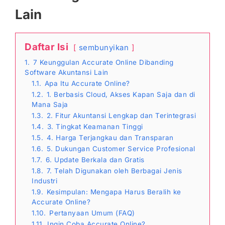
Lain
Daftar Isi
sembunyikan
1.
7 Keunggulan Accurate Online Dibanding
Software Akuntansi Lain
1.1.
Apa Itu Accurate Online?
1.2.
1. Berbasis Cloud, Akses Kapan Saja dan di
Mana Saja
1.3.
2. Fitur Akuntansi Lengkap dan Terintegrasi
1.4.
3. Tingkat Keamanan Tinggi
1.5.
4. Harga Terjangkau dan Transparan
1.6.
5. Dukungan Customer Service Profesional
1.7.
6. Update Berkala dan Gratis
1.8.
7. Telah Digunakan oleh Berbagai Jenis
Industri
1.9.
Kesimpulan: Mengapa Harus Beralih ke
Accurate Online?
1.10.
Pertanyaan Umum (FAQ)
1.11.
Ingin Coba Accurate Online?