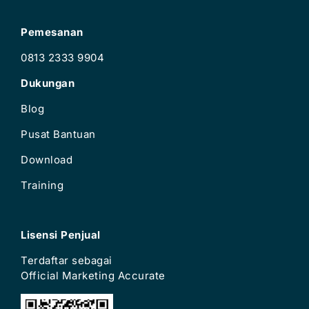
Pemesanan
0813 2333 9904
Dukungan
Blog
Pusat Bantuan
Download
Training
Lisensi Penjual
Terdaftar sebagai
Official Marketing Accurate