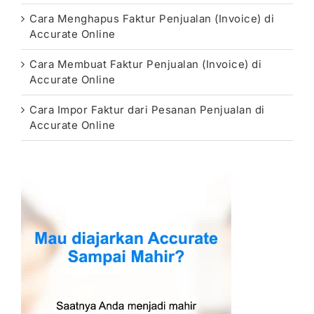
Cara Menghapus Faktur Penjualan (Invoice) di
Accurate Online
Cara Membuat Faktur Penjualan (Invoice) di
Accurate Online
Cara Impor Faktur dari Pesanan Penjualan di
Accurate Online