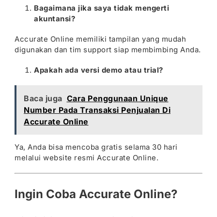
Bagaimana jika saya tidak mengerti
akuntansi?
Accurate Online memiliki tampilan yang mudah
digunakan dan tim support siap membimbing Anda.
Apakah ada versi demo atau trial?
Baca juga
Cara Penggunaan Unique
Number Pada Transaksi Penjualan Di
Accurate Online
Ya, Anda bisa mencoba gratis selama 30 hari
melalui website resmi Accurate Online.
Ingin Coba Accurate Online?