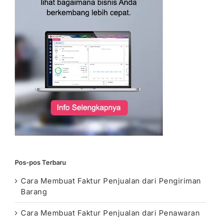
Pos-pos Terbaru
Cara Membuat Faktur Penjualan dari Pengiriman
Barang
Cara Membuat Faktur Penjualan dari Penawaran