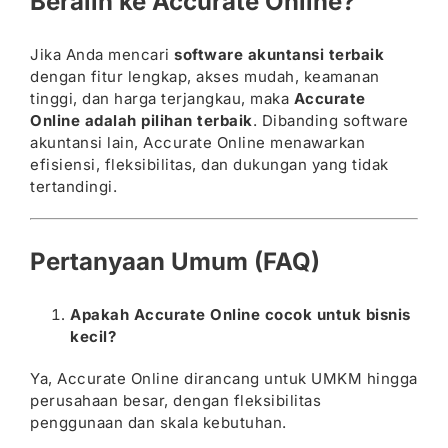
Beralih ke Accurate Online?
Jika Anda mencari
software akuntansi terbaik
dengan fitur lengkap, akses mudah, keamanan
tinggi, dan harga terjangkau, maka
Accurate
Online adalah pilihan terbaik
. Dibanding software
akuntansi lain, Accurate Online menawarkan
efisiensi, fleksibilitas, dan dukungan yang tidak
tertandingi.
Pertanyaan Umum (FAQ)
Apakah Accurate Online cocok untuk bisnis
kecil?
Ya, Accurate Online dirancang untuk UMKM hingga
perusahaan besar, dengan fleksibilitas
penggunaan dan skala kebutuhan.