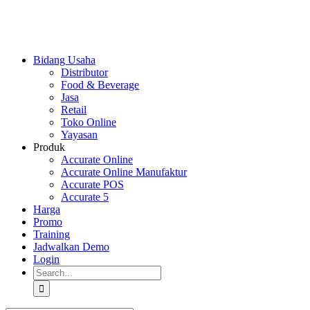
Skip
to
content
Bidang Usaha
Distributor
Food & Beverage
Jasa
Retail
Toko Online
Yayasan
Produk
Accurate Online
Accurate Online Manufaktur
Accurate POS
Accurate 5
Harga
Promo
Training
Jadwalkan Demo
Login
Search
for: