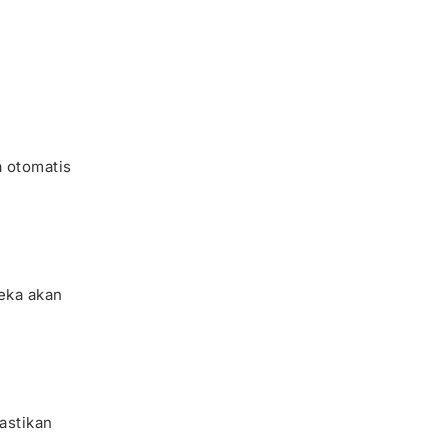
a otomatis
eka akan
astikan