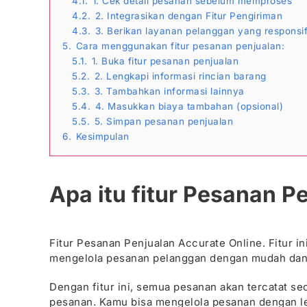
4.1.
1. Cek detail pesanan sebelum memproses
4.2.
2. Integrasikan dengan Fitur Pengiriman
4.3.
3. Berikan layanan pelanggan yang responsi
5.
Cara menggunakan fitur pesanan penjualan:
5.1.
1. Buka fitur pesanan penjualan
5.2.
2. Lengkapi informasi rincian barang
5.3.
3. Tambahkan informasi lainnya
5.4.
4. Masukkan biaya tambahan (opsional)
5.5.
5. Simpan pesanan penjualan
6.
Kesimpulan
Apa itu fitur Pesanan P
Fitur Pesanan Penjualan Accurate Online. Fitur 
mengelola pesanan pelanggan dengan mudah dan 
Dengan fitur ini, semua pesanan akan tercatat seca
pesanan. Kamu bisa mengelola pesanan dengan leb