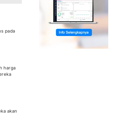
us pada
ah harga
ereka
eka akan