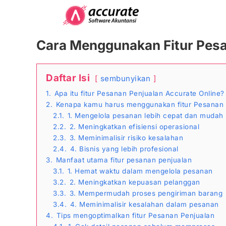
Skip
to
content
Cara Menggunakan Fitur Pesa
Daftar Isi
sembunyikan
1.
Apa itu fitur Pesanan Penjualan Accurate Online?
2.
Kenapa kamu harus menggunakan fitur Pesanan 
2.1.
1. Mengelola pesanan lebih cepat dan mudah
2.2.
2. Meningkatkan efisiensi operasional
2.3.
3. Meminimalisir risiko kesalahan
2.4.
4. Bisnis yang lebih profesional
3.
Manfaat utama fitur pesanan penjualan
3.1.
1. Hemat waktu dalam mengelola pesanan
3.2.
2. Meningkatkan kepuasan pelanggan
3.3.
3. Mempermudah proses pengiriman barang
3.4.
4. Meminimalisir kesalahan dalam pesanan
4.
Tips mengoptimalkan fitur Pesanan Penjualan