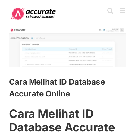
Skip
to
content
View
Larger
Image
Cara Melihat ID Database
Accurate Online
Cara Melihat ID
Database Accurate