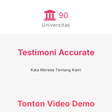
90
Universitas
Testimoni Accurate
PT. DAIMATSU INDUSTRI INDONESIA
Kata Mereka Tentang Kami
SCUTO INDONESIA
PT. PANLI
PT. JUARA BIKE
Tonton Video Demo